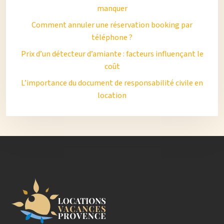
manquer
Comment annuler une réservation booking par
téléphone ?
Prix d’un détecteur d’amiante : facteurs influençant le
coût
L’importance du document de responsabilité civile en
location