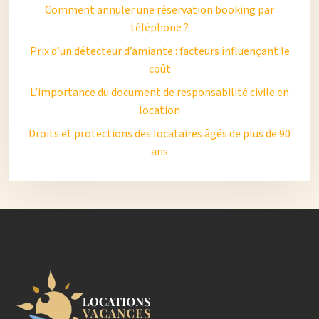
Comment annuler une réservation booking par
téléphone ?
Prix d’un détecteur d’amiante : facteurs influençant le
coût
L’importance du document de responsabilité civile en
location
Droits et protections des locataires âgés de plus de 90
ans