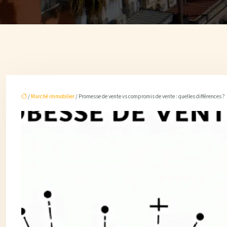
/
Marché immobilier
/ Promesse de vente vs compromis de vente : quelles différences ?