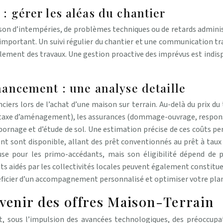
: gérer les aléas du chantier
ison d’intempéries, de problèmes techniques ou de retards administ
 important. Un suivi régulier du chantier et une communication t
oulement des travaux. Une gestion proactive des imprévus est indis
inancement : une analyse detaille
iers lors de l’achat d’une maison sur terrain. Au-delà du prix du 
 taxe d’aménagement), les assurances (dommage-ouvrage, responsabil
de bornage et d’étude de sol. Une estimation précise de ces coûts p
t sont disponible, allant des prêt conventionnés au prêt à tau
se pour les primo-accédants, mais son éligibilité dépend de p
rêts aidés par les collectivités locales peuvent également constitu
bénéficier d’un accompagnement personnalisé et optimiser votre pla
Avenir des offres Maison-Terrain
 sous l’impulsion des avancées technologiques, des préoccupa