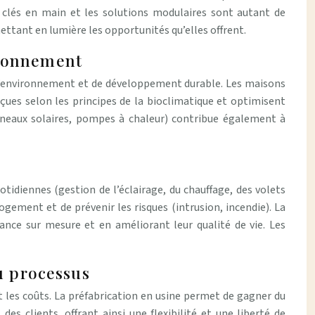
 clés en main et les solutions modulaires sont autant de
mettant en lumière les opportunités qu’elles offrent.
ironnement
 d’environnement et de développement durable. Les maisons
onçues selon les principes de la bioclimatique et optimisent
nneaux solaires, pompes à chaleur) contribue également à
idiennes (gestion de l’éclairage, du chauffage, des volets
ement et de prévenir les risques (intrusion, incendie). La
ance sur mesure et en améliorant leur qualité de vie. Les
du processus
et les coûts. La préfabrication en usine permet de gagner du
s clients, offrant ainsi une flexibilité et une liberté de