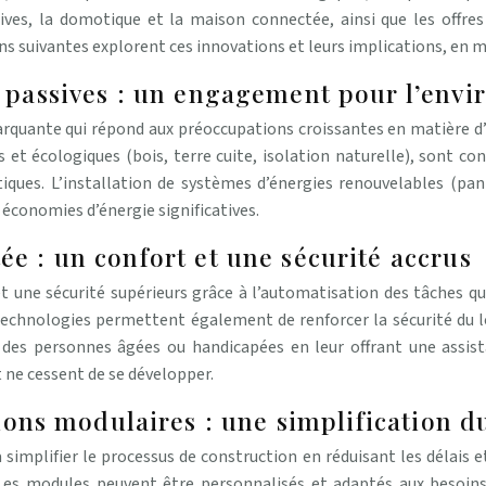
ves, la domotique et la maison connectée, ainsi que les offres
ions suivantes explorent ces innovations et leurs implications, en 
t passives : un engagement pour l’env
arquante qui répond aux préoccupations croissantes en matière
s et écologiques (bois, terre cuite, isolation naturelle), sont c
iques. L’installation de systèmes d’énergies renouvelables (pa
économies d’énergie significatives.
e : un confort et une sécurité accrus
une sécurité supérieurs grâce à l’automatisation des tâches quot
echnologies permettent également de renforcer la sécurité du log
e des personnes âgées ou handicapées en leur offrant une assist
t ne cessent de se développer.
tions modulaires : une simplification 
à simplifier le processus de construction en réduisant les délais 
es modules peuvent être personnalisés et adaptés aux besoins de