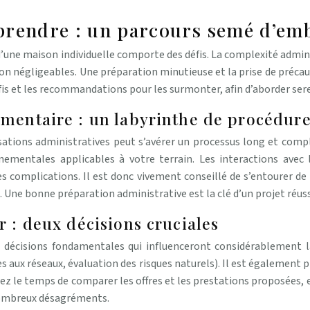
à prendre : un parcours semé d’e
une maison individuelle comporte des défis. La complexité administr
on négligeables. Une préparation minutieuse et la prise de précau
défis et les recommandations pour les surmonter, afin d’aborder se
ementaire : un labyrinthe de procédur
sations administratives peut s’avérer un processus long et compl
mentales applicables à votre terrain. Les interactions avec l
 complications. Il est donc vivement conseillé de s’entourer 
. Une bonne préparation administrative est la clé d’un projet réuss
r : deux décisions cruciales
 décisions fondamentales qui influenceront considérablement la 
cès aux réseaux, évaluation des risques naturels). Il est également pr
nez le temps de comparer les offres et les prestations proposées, 
 nombreux désagréments.