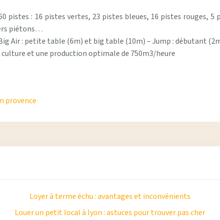
istes : 16 pistes vertes, 23 pistes bleues, 16 pistes rouges, 5 p
iers piétons…
Big Air : petite table (6m) et big table (10m) – Jump : débutant (2
e culture et une production optimale de 750m3/heure
en provence
Loyer à terme échu : avantages et inconvénients
Louer un petit local à lyon : astuces pour trouver pas cher