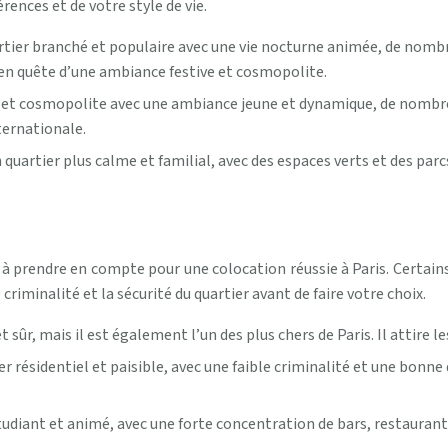
rences et de votre style de vie.
tier branché et populaire avec une vie nocturne animée, de nombre
ts en quête d’une ambiance festive et cosmopolite.
nt et cosmopolite avec une ambiance jeune et dynamique, de nombr
nternationale.
artier plus calme et familial, avec des espaces verts et des parcs.
s à prendre en compte pour une colocation réussie à Paris. Certains
 criminalité et la sécurité du quartier avant de faire votre choix.
 sûr, mais il est également l’un des plus chers de Paris. Il attire l
ésidentiel et paisible, avec une faible criminalité et une bonne qu
udiant et animé, avec une forte concentration de bars, restaurants 