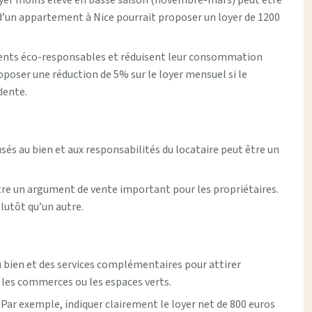
 loyer moins élevé en basse saison (novembre-mars) peut être
 d’un appartement à Nice pourrait proposer un loyer de 1200
ents éco-responsables et réduisent leur consommation
oposer une réduction de 5% sur le loyer mensuel si le
dente.
sés au bien et aux responsabilités du locataire peut être un
être un argument de vente important pour les propriétaires.
lutôt qu’un autre.
du bien et des services complémentaires pour attirer
 les commerces ou les espaces verts.
s. Par exemple, indiquer clairement le loyer net de 800 euros