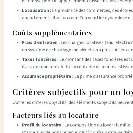
de rénovation. Un appartement classé en classe énergét
Localisation :
La proximité des commerces, des écoles,
appartement situé au cœur d’un quartier dynamique et
Coûts supplémentaires
Frais d’entretien :
Les charges locatives (eau, électric
un système de chauffage individuel sera plus coûteux e
Taxes foncières :
Le montant des taxes foncières est u
d’assurer une rentabilité acceptable de leur investisse
Assurance propriétaire :
La prime d’assurance proprié
Critères subjectifs pour un loy
Outre les critères objectifs, des éléments subjectifs peuvent é
Facteurs liés au locataire
Profil du locataire :
La composition du foyer (famille, c
stable avec de bons revenus plutôt qu’à un groupe d’ét