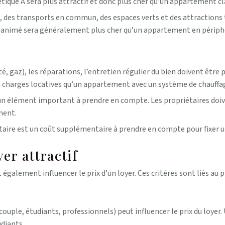
ique A sera plus attractif et donc plus cher qu’un appartement cl
 des transports en commun, des espaces verts et des attractions t
 animé sera généralement plus cher qu’un appartement en périphé
ité, gaz), les réparations, l’entretien régulier du bien doivent êtr
n charges locatives qu’un appartement avec un système de chauffage
n élément important à prendre en compte. Les propriétaires doivent
ment.
taire est un coût supplémentaire à prendre en compte pour fixer un
er attractif
galement influencer le prix d’un loyer. Ces critères sont liés au pro
ouple, étudiants, professionnels) peut influencer le prix du loyer. 
udiants.