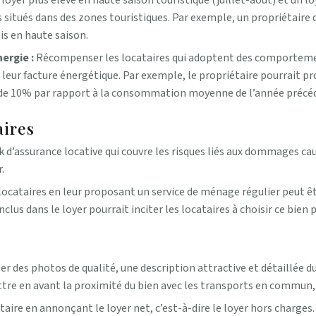
loyer plus élevé en haute saison touristique (juillet-août) et un
s situés dans des zones touristiques. Par exemple, un propriétaire
is en haute saison.
ergie :
Récompenser les locataires qui adoptent des comportem
 leur facture énergétique. Par exemple, le propriétaire pourrait pr
e de 10% par rapport à la consommation moyenne de l’année précé
aires
 d’assurance locative qui couvre les risques liés aux dommages cau
.
s locataires en leur proposant un service de ménage régulier peut 
us dans le loyer pourrait inciter les locataires à choisir ce bien p
ser des photos de qualité, une description attractive et détaillée 
ttre en avant la proximité du bien avec les transports en commun,
cataire en annonçant le loyer net, c’est-à-dire le loyer hors charge