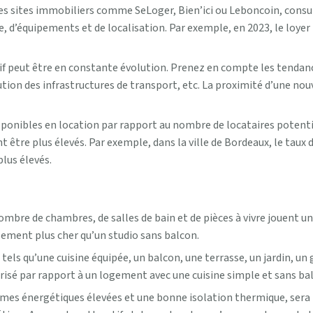
es sites immobiliers comme SeLoger, Bien’ici ou Leboncoin, consul
le, d’équipements et de localisation. Par exemple, en 2023, le loye
f peut être en constante évolution. Prenez en compte les tendances
tion des infrastructures de transport, etc. La proximité d’une nouv
ponibles en location par rapport au nombre de locataires potenti
ent être plus élevés. Par exemple, dans la ville de Bordeaux, le tau
plus élevés.
nombre de chambres, de salles de bain et de pièces à vivre jouent u
ement plus cher qu’un studio sans balcon.
els qu’une cuisine équipée, un balcon, une terrasse, un jardin, un 
risé par rapport à un logement avec une cuisine simple et sans ba
es énergétiques élevées et une bonne isolation thermique, sera 