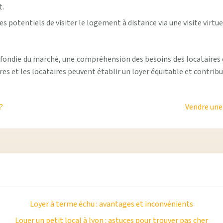
t.
s potentiels de visiter le logement à distance via une visite virtue
profondie du marché, une compréhension des besoins des locataire
ires et les locataires peuvent établir un loyer équitable et contri
?
Vendre une 
Loyer à terme échu : avantages et inconvénients
Louer un petit local à lyon : astuces pour trouver pas cher