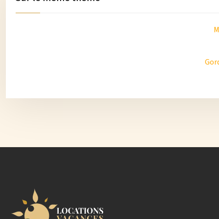
M
Gord