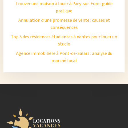
Trouver une maison à louer à Pacy-sur-Eure : guide
pratique
Annulation d’une promesse de vente : causes et
conséquences
Top 5 des résidences étudiantes à nantes pour louer un
studio
Agence immobilière à Pont-de-Salars : analyse du
marché local