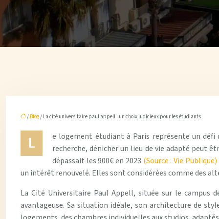
/
Blog
/ La cité universitaire paul appell : un choix judicieux pour les étudiants
e logement étudiant à Paris représente un défi de
L
recherche, dénicher un lieu de vie adapté peut êt
dépassait les 900€ en 2023
(Source : Vie Publique)
un intérêt renouvelé. Elles sont considérées comme des alte
La Cité Universitaire Paul Appell, située sur le campus 
avantageuse. Sa situation idéale, son architecture de styl
logements, des chambres individuelles aux studios, adaptés