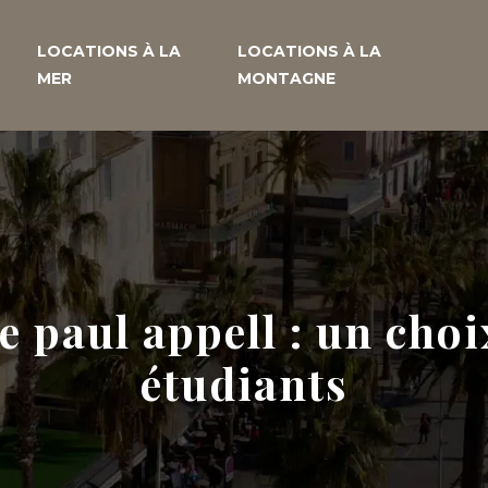
LOCATIONS À LA
LOCATIONS À LA
MER
MONTAGNE
re paul appell : un choi
étudiants