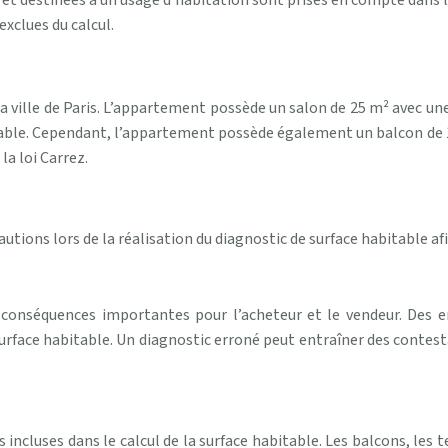
es et destinées à un usage d’habitation sont prises en compte dans 
xclues du calcul.
ville de Paris. L’appartement possède un salon de 25 m² avec une
table. Cependant, l’appartement possède également un balcon de 1
la loi Carrez.
utions lors de la réalisation du diagnostic de surface habitable afin 
 conséquences importantes pour l’acheteur et le vendeur. Des e
rface habitable. Un diagnostic erroné peut entraîner des contestat
pas incluses dans le calcul de la surface habitable. Les balcons, le