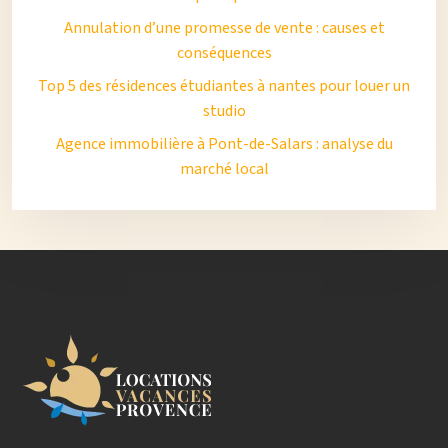
Annulation d’une promesse de vente : causes et
conséquences
Top 5 des résidences étudiantes à nantes pour louer un
studio
Agence immobilière à Pont-de-Salars : analyse du
marché local