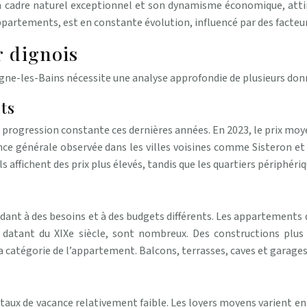
n cadre naturel exceptionnel et son dynamisme économique, attire
appartements, est en constante évolution, influencé par des facteu
 dignois
ne-les-Bains nécessite une analyse approfondie de plusieurs donn
ts
progression constante ces dernières années. En 2023, le prix moy
ance générale observée dans les villes voisines comme Sisteron et 
ls affichent des prix plus élevés, tandis que les quartiers périphériq
nt à des besoins et à des budgets différents. Les appartements de 
tant du XIXe siècle, sont nombreux. Des constructions plus r
la catégorie de l’appartement. Balcons, terrasses, caves et garage
taux de vacance relativement faible. Les loyers moyens varient en