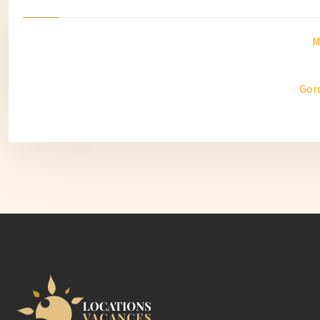
M
Gord