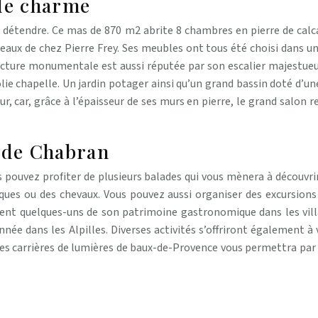
 de charme
 détendre. Ce mas de 870 m2 abrite 8 chambres en pierre de calca
aux de chez Pierre Frey. Ses meubles ont tous été choisi dans un
itecture monumentale est aussi réputée par son escalier majestue
olie chapelle. Un jardin potager ainsi qu’un grand bassin doté d’u
ur, car, grâce à l’épaisseur de ses murs en pierre, le grand salon r
 de Chabran
s pouvez profiter de plusieurs balades qui vous mènera à découvr
ques ou des chevaux. Vous pouvez aussi organiser des excursions 
ent quelques-uns de son patrimoine gastronomique dans les villag
ée dans les Alpilles. Diverses activités s’offriront également à vo
Les carrières de lumières de baux-de-Provence vous permettra par