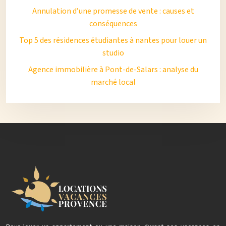
Annulation d’une promesse de vente : causes et
conséquences
Top 5 des résidences étudiantes à nantes pour louer un
studio
Agence immobilière à Pont-de-Salars : analyse du
marché local