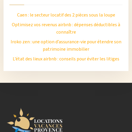
Caen : le secteur locatif des 2 pièces sous la loupe
Optimisez vos revenus airbnb : dépenses déductibles à
connaître
Iroko zen : une option d’assurance-vie pour étendre son
patrimoine immobilier
L’état des lieux airbnb : conseils pour éviter les litiges