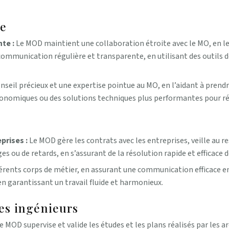
ge
nte :
Le MOD maintient une collaboration étroite avec le MO, en le
 communication régulière et transparente, en utilisant des outils 
eil précieux et une expertise pointue au MO, en l’aidant à prendre 
conomiques ou des solutions techniques plus performantes pour ré
prises :
Le MOD gère les contrats avec les entreprises, veille au r
iges ou de retards, en s’assurant de la résolution rapide et efficac
rents corps de métier, en assurant une communication efficace entr
en garantissant un travail fluide et harmonieux.
les ingénieurs
e MOD supervise et valide les études et les plans réalisés par les a