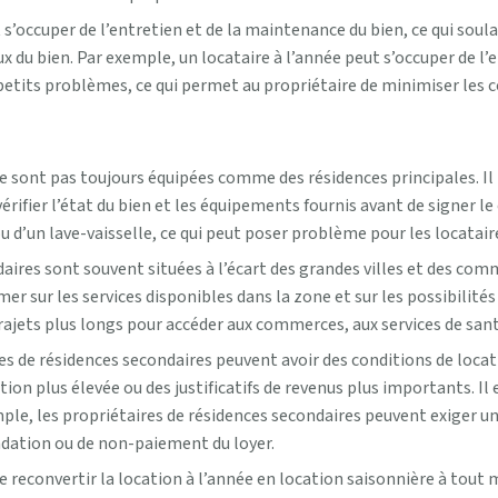
 s’occuper de l’entretien et de la maintenance du bien, ce qui soula
 du bien. Par exemple, un locataire à l’année peut s’occuper de l’en
tits problèmes, ce qui permet au propriétaire de minimiser les co
e sont pas toujours équipées comme des résidences principales. I
érifier l’état du bien et les équipements fournis avant de signer l
ou d’un lave-vaisselle, ce qui peut poser problème pour les locatai
aires sont souvent situées à l’écart des grandes villes et des com
rmer sur les services disponibles dans la zone et sur les possibilit
trajets plus longs pour accéder aux commerces, aux services de sa
es de résidences secondaires peuvent avoir des conditions de locatio
on plus élevée ou des justificatifs de revenus plus importants. Il 
mple, les propriétaires de résidences secondaires peuvent exiger un
adation ou de non-paiement du loyer.
e reconvertir la location à l’année en location saisonnière à tout