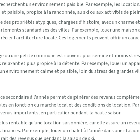
ui recherchent un environnement paisible. Par exemple, les locati
paisible, propice à la randonnée, au ski ou aux activités de plein 
 des propriétés atypiques, chargées d’histoire, avec un charme et un
artements standardisés des villes. Par exemple, louer une maison a
écier l’architecture locale. Ces logements peuvent offrir un carac
age ou une petite commune est souvent plus sereine et moins stress
relaxant et plus propice à la détente. Par exemple, louer un appart
’un environnement calme et paisible, loin du stress des grandes vil
nce secondaire à l’année permet de générer des revenus complémenta
ulés en fonction du marché local et des conditions de location. Pa
venus importants, en particulier pendant la haute saison.
plus rentable qu’une location saisonnière, car elle assure un reven
s finances. Par exemple, louer un chalet à l’année dans une station
rait des revenus que pendant la saison de ski.