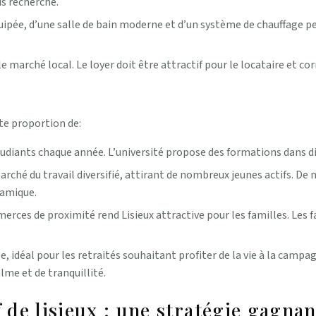
s recherché.
uipée, d’une salle de bain moderne et d’un système de chauffage 
e marché local. Le loyer doit être attractif pour le locataire et c
rte proportion de:
étudiants chaque année. L’université propose des formations dans d
marché du travail diversifié, attirant de nombreux jeunes actifs. De
namique.
rces de proximité rend Lisieux attractive pour les familles. Les fa
le, idéal pour les retraités souhaitant profiter de la vie à la campa
alme et de tranquillité.
f de lisieux : une stratégie gagna