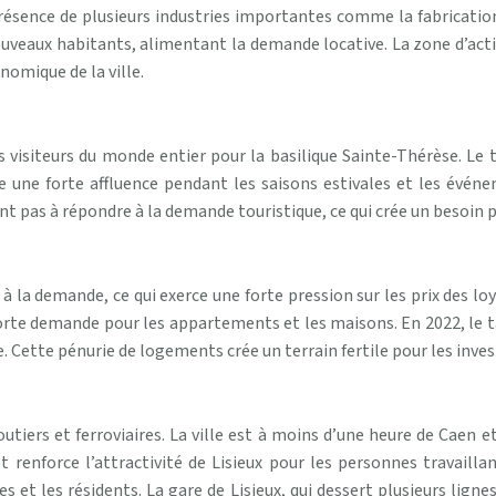
 présence de plusieurs industries importantes comme la fabricatio
veaux habitants, alimentant la demande locative. La zone d’activ
nomique de la ville.
s visiteurs du monde entier pour la basilique Sainte-Thérèse. Le
une forte affluence pendant les saisons estivales et les événe
ent pas à répondre à la demande touristique, ce qui crée un besoin 
 la demande, ce qui exerce une forte pression sur les prix des loye
rte demande pour les appartements et les maisons. En 2022, le ta
e. Cette pénurie de logements crée un terrain fertile pour les inves
outiers et ferroviaires. La ville est à moins d’une heure de Caen 
renforce l’attractivité de Lisieux pour les personnes travaillant
 et les résidents. La gare de Lisieux, qui dessert plusieurs lign